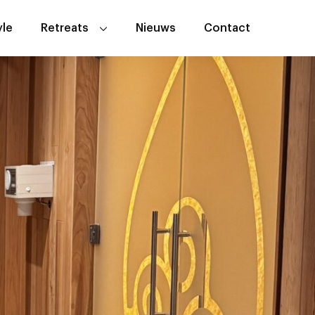
yle
Retreats
Nieuws
Contact
Sacred Rhythm event
Andalusië Anders Yogaretreat
Algemene Voorwaarden
Yogaretreats