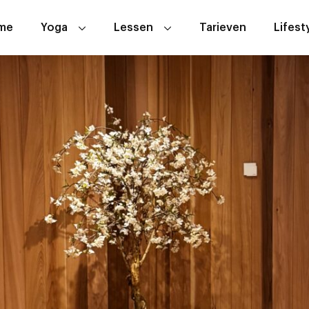
me
Yoga
Lessen
Tarieven
Lifest
Wat is yoga
Lesoverzicht
ABC Yoga
Proefles
Aerial Yoga
Hoe werkt het
Hatha Yoga
Yin Yoga
Zwangerschapsyoga
Zakelijk