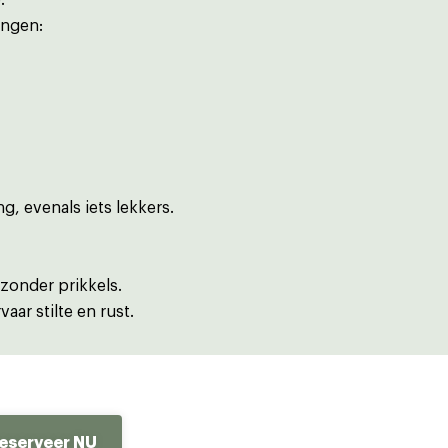
.
ingen:
g, evenals iets lekkers.
 zonder prikkels.
aar stilte en rust.
 reserveer NU