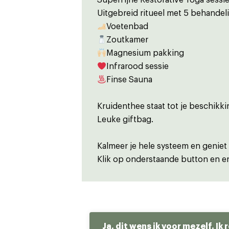
Superfijne Restorative Yoga sessie
Uitgebreid ritueel met 5 behandel
Voetenbad
Zoutkamer
Magnesium pakking
Infrarood sessie
Finse Sauna
Kruidenthee staat tot je beschikkin
Leuke giftbag.
Kalmeer je hele systeem en geniet
Klik op onderstaande button en erv
Ja, dit wens ik voor mezelf. Ik