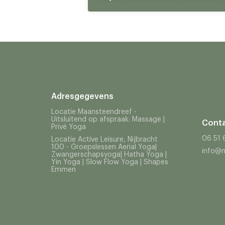
Adresgegevens
Locatie Maansteendreef -
Uitsluitend op afspraak: Massage |
Cont
Privé Yoga
06 51 
Locatie Active Leisure, Nijbracht
100 - Groepslessen Aerial Yoga|
info@m
Zwangerschapsyoga| Hatha Yoga |
Yin Yoga | Slow Flow Yoga | Shapes
Emmen