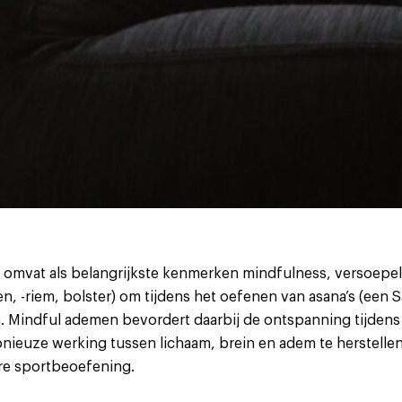
t omvat als belangrijkste kenmerken mindfulness, versoepe
, -riem, bolster) om tijdens het oefenen van asana’s (een S
 Mindful ademen bevordert daarbij de ontspanning tijdens 
onieuze werking tussen lichaam, brein en adem te herstellen
ere sportbeoefening.