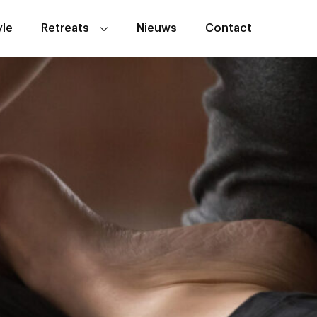
yle
Retreats
Nieuws
Contact
Sacred Rhythm event
Andalusië Anders Yogaretreat
Algemene Voorwaarden
Yogaretreats