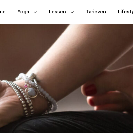
me
Yoga
Lessen
Tarieven
Lifest
Wat is yoga
Lesoverzicht
ABC Yoga
Proefles
Aerial Yoga
Hoe werkt het
Hatha Yoga
Yin Yoga
Zwangerschapsyoga
Zakelijk