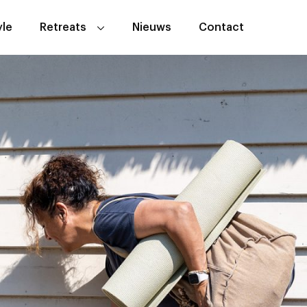
yle
Retreats
Nieuws
Contact
Sacred Rhythm event
Andalusië Anders Yogaretreat
Algemene Voorwaarden
Yogaretreats