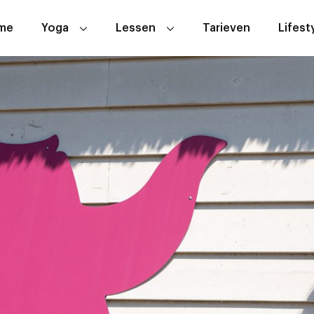
me
Yoga
Lessen
Tarieven
Lifest
Wat is yoga
Lesoverzicht
ABC Yoga
Proefles
Aerial Yoga
Hoe werkt het
Hatha Yoga
Yin Yoga
Zwangerschapsyoga
Zakelijk