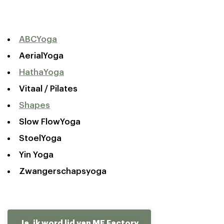
ABCYoga
AerialYoga
HathaYoga
Vitaal / Pilates
Shapes
Slow FlowYoga
StoelYoga
Yin Yoga
Zwangerschapsyoga
Ja, ik
word lid van ME Factory